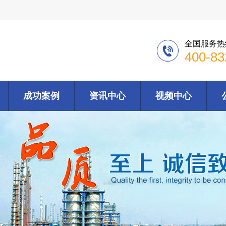
全国服务热
400-83
成功案例
资讯中心
视频中心