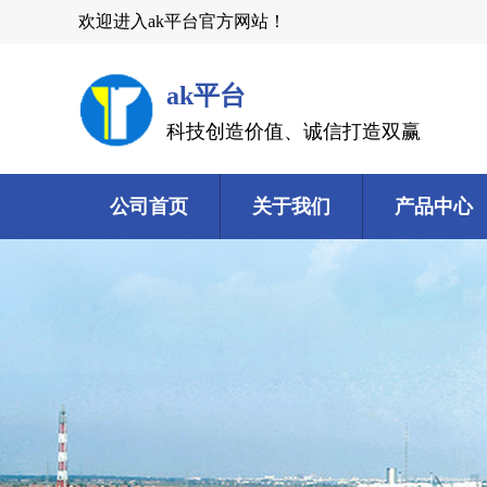
欢迎进入ak平台官方网站！
ak平台
科技创造价值、诚信打造双赢
公司首页
关于我们
产品中心