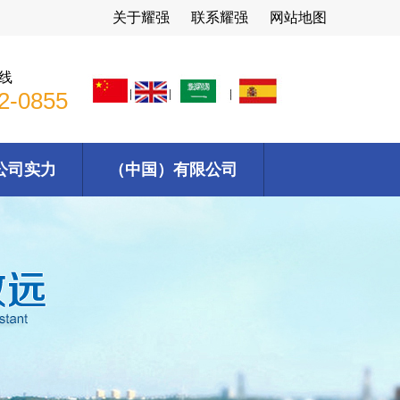
关于耀强
联系耀强
网站地图
线
2-0855
公司实力
（中国）有限公司