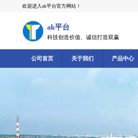
欢迎进入ak平台官方网站！
ak平台
科技创造价值、诚信打造双赢
公司首页
关于我们
产品中心