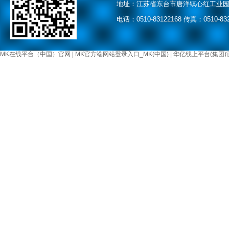
地址：江苏省东台市唐洋镇心红工业园 苏I
电话：0510-83122168 传真：0510-832
MK在线平台（中国）官网
|
MK官方端网站登录入口_MK(中国)
|
华亿线上平台(集团)