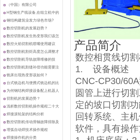
（中国）有限公司
H型钢生产线设备,在组立机中的
优势？
钢结构建筑业发力绿色市场?
数控切割机的发展趋势？
数控切割机发生热变形我们该怎
产品简介
么办?
数控火焰切割机喷嘴使用建议
数控切割机割炬高度怎么调整才
数控相贯线切割
最好?
数控切割机导轨故障维修的技
1. 设备概述
巧？
数控切割机割缝补偿功能需要注
意哪些事项？
铣床出现热变形该如何？
CNC-CP30
台式铣边机与便携式铣边机的比
圆管上进行切割
较？
为何钢结构焊接设备配上机器人
后效率还是提不
切割机的发展趋势？
定的坡口切割功
浅析数控切割机操作规程二十大
回转系统、主机体
规则？
焊接滚轮架的结构分析
数控切割机传动滑轴故障排除及
软件，具有操作
修复
埋弧自动焊技术操作规程
焊接操作机的分类