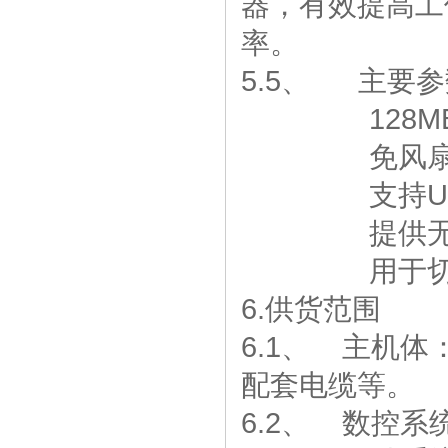
器，有效提高工
率。
5.5、 主要
128MB宽
免风扇低功耗
支持U盘接
提供无线
用于切割和运
6.供货范围
6.1、 主机
配套电缆等。
6.2、 数控系