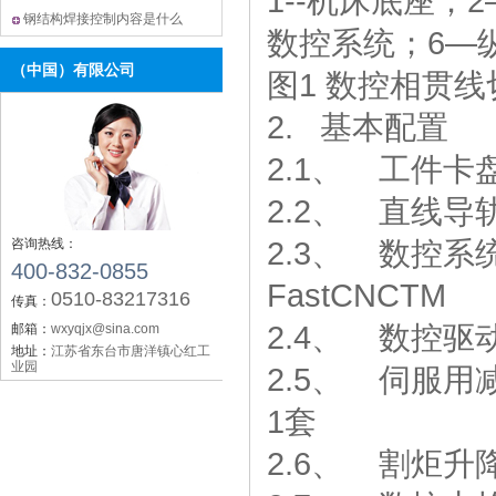
1--机床底座；
钢结构焊接控制内容是什么
数控系统；6—
（中国）有限公司
图1 数控相贯
2. 基本配置
2.1、 工件卡
2.2、 直线导
2.3、 数控系
咨询热线：
400-832-0855
FastCNCTM
0510-83217316
传真：
2.4、 数控
邮箱：
wxyqjx@sina.com
地址：
江苏省东台市唐洋镇心红工
业园
2.5、 伺服用
1套
2.6、 割炬