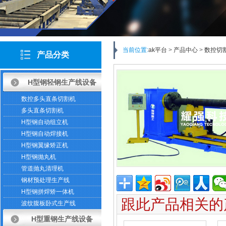
当前位置:
ak平台
>
产品中心
>
数控切
产品分类
H型钢轻钢生产线设备
数控多头直条切割机
多头直条切割机
H型钢自动组立机
H型钢自动焊接机
H型钢翼缘矫正机
H型钢抛丸机
管道抛丸清理机
钢材预处理生产线
H型钢拼焊矫一体机
跟此产品相关的
波纹腹板卧式生产线
H型重钢生产线设备