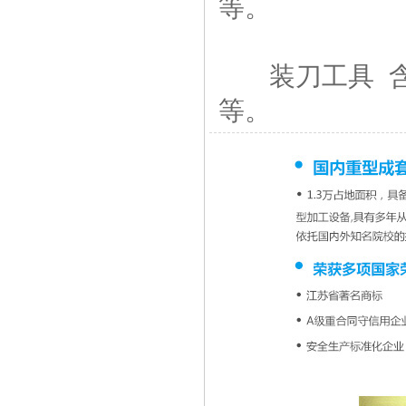
等。
装刀工具 含：
等。