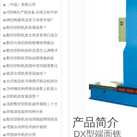
（中国）有限公司
H型钢生产线设备,在组立机中的
优势？
钢结构建筑业发力绿色市场?
数控切割机的发展趋势？
数控切割机发生热变形我们该怎
么办?
数控火焰切割机喷嘴使用建议
数控切割机割炬高度怎么调整才
最好?
数控切割机导轨故障维修的技
巧？
数控切割机割缝补偿功能需要注
意哪些事项？
铣床出现热变形该如何？
台式铣边机与便携式铣边机的比
较？
为何钢结构焊接设备配上机器人
后效率还是提不
切割机的发展趋势？
浅析数控切割机操作规程二十大
规则？
焊接滚轮架的结构分析
产品简介
数控切割机传动滑轴故障排除及
修复
埋弧自动焊技术操作规程
DX型端面铣
焊接操作机的分类