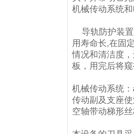
机械传动系统和
导轨防护装置
用寿命长,在固
情况和清洁度，
板，用完后将窥
机械传动系统：
传动副及支座使
空轴带动梯形丝
本设备的刀具采