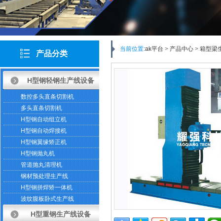
当前位置:
ak平台
>
产品中心
>
箱型梁
产品分类
H型钢轻钢生产线设备
数控多头直条切割机
多头直条切割机
H型钢自动组立机
H型钢自动焊接机
H型钢翼缘矫正机
H型钢抛丸机
管道抛丸清理机
钢材预处理生产线
H型钢拼焊矫一体机
波纹腹板卧式生产线
H型重钢生产线设备