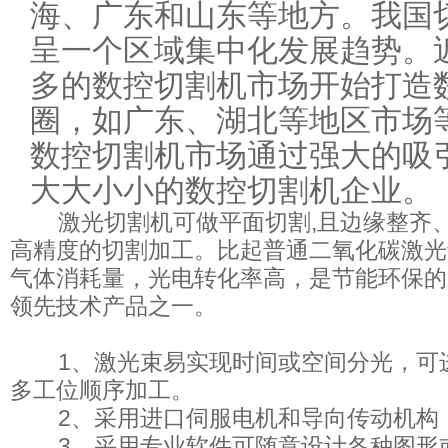
海、广东和山东等地方。我国
呈一个区域集中化发展趋势。
多的数控切割机市场开始打造
圈，如广东、湖北等地区市场
数控切割机市场通过强大的吸
大大小小的数控切割机企业。
激光切割机可做平面切割,且边缘整齐、
高精度的切割加工。比起普通二氧化碳激光
气体消耗量，光电转化率高，是节能环保的
领先技术产品之一。
1、激光束易实现时间或空间分光，可
多工位顺序加工。
2、采用进口伺服电机和导向传动机构
3、采用专业软件可随意设计各种图形