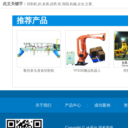
此文关键字：
切割机,的,发展,趋势,答,我国,机械,企业,主要,
推荐产品
数控多头直条切割机
YP200搬运机器人
焊
关于我们
产品中心
成功案例
资
Copyright © ak平台 版权所有