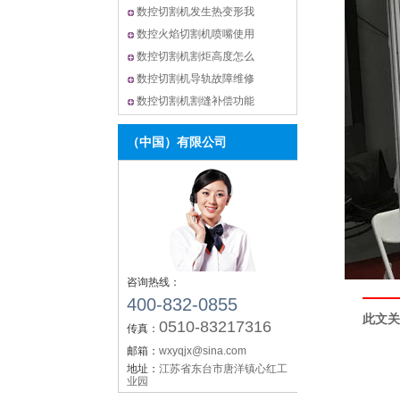
数控切割机发生热变形我
数控火焰切割机喷嘴使用
数控切割机割炬高度怎么
数控切割机导轨故障维修
数控切割机割缝补偿功能
（中国）有限公司
咨询热线：
400-832-0855
此文关
0510-83217316
传真：
邮箱：
wxyqjx@sina.com
地址：
江苏省东台市唐洋镇心红工
业园